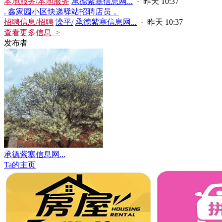
本地服务/本地服务
承德紫塞信息网...
·
昨天 10:37
. 鑫家园小区快递驿站招聘店员，
招聘信息/招聘
滦平/
承德紫塞信息网...
·
昨天 10:37
查看更多信息 >
发布者
承德紫塞信息网...
Ta的主页