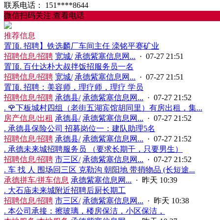
联系电话：
151****8644
微信扫码关注.查看电话
推荐信息
置顶
. 招聘】铁选麟‬厂车间主任 滦铭平‬赛矿业
招聘信息/招聘
宽城/
承德紫塞信息网...
· 07-27 21:51
置顶
. 百仕达朴大叔拌饭招服务员一名
招聘信息/招聘
宽城/
承德紫塞信息网...
· 07-27 21:51
置顶
. 招聘：美容师，理疗师，理疗 学员
招聘信息/招聘
承德县/
承德紫塞信息网...
· 07-27 21:52
. 🌹下板城村四组（老街五湖宾馆胡同里）有房出租，集...
房产信息/出租
承德县/
承德紫塞信息网...
· 07-27 21:52
. 承德县保险公司 招募岗位一：建队助理5名
招聘信息/招聘
承德县/
承德紫塞信息网...
· 07-27 21:52
. 承德未来城招聘服务员 （要求长期干，只要男生）
招聘信息/招聘
市三区/
承德紫塞信息网...
· 07-27 21:52
. 车 找 人 围场回三区 克勒沟 朝阳地 带捎物品 (长短途...
承德拼车/拼车信息
承德紫塞信息网...
·
昨天 10:39
. 大石庙未来城附近招聘后厨长期工
招聘信息/招聘
市三区/
承德紫塞信息网...
·
昨天 10:38
. 本公司承接：擦玻璃，楼房保洁，小区保洁，