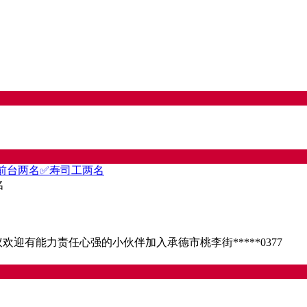
🏻前台两名✅寿司工两名
名
迎有能力责任心强的小伙伴加入承德市桃李街*****0377