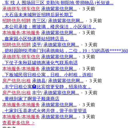
. 车 找 人 围场回三区 克勒沟 朝阳地 带捎物品 (长短途...
承德拼车/拼车信息
承德紫塞信息网...
·
3 天前
. 大石庙未来城附近招聘后厨长期工
招聘信息/招聘
市三区/
承德紫塞信息网...
·
3 天前
. 本公司承接：擦玻璃，楼房保洁，小区保洁，
本地服务/本地服务
承德紫塞信息网...
·
3 天前
. 鑫家园小区快递驿站招聘店员，
招聘信息/招聘
滦平/
承德紫塞信息网...
·
3 天前
. 碧桂园朗悦湾南门到承德南站，二位，19：53的高铁*****3604.
承德拼车/拼车信息
承德紫塞信息网...
·
3 天前
. 下仗子朱秋廷罐德惠液化气联系电话
本地服务/本地服务
承德紫塞信息网...
·
3 天前
. 下板城民宿‬日租公寓，日租。小时租，连租[
房产信息/出租
承德县/
承德紫塞信息网...
·
3 天前
. 丰宁日租公寓🏨比宾馆更安静，招亲待友，
房产信息/出租
丰宁/
承德紫塞信息网...
·
3 天前
. 黄桃到家了啊营子顺康商店
本地服务/本地服务
承德紫塞信息网...
·
3 天前
. 七家刘玉喜老式火烤月饼，营子街里管送
本地服务/本地服务
承德紫塞信息网...
·
3 天前
查看更多信息 >