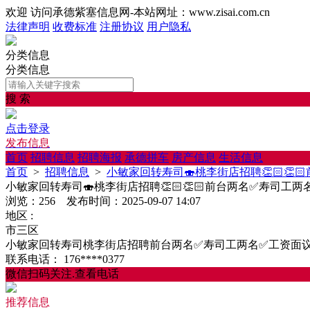
欢迎 访问承德紫塞信息网-本站网址：www.zisai.com.cn
法律声明
收费标准
注册协议
用户隐私
分类信息
分类信息
搜 索
点击登录
发布信息
首页
招聘信息
招聘海报
承德拼车
房产信息
生活信息
首页
>
招聘信息
>
小敏家回转寿司🍣桃李街店招聘👏🏻👏
小敏家回转寿司🍣桃李街店招聘👏🏻👏🏻前台两名✅寿司工两
浏览：256 发布时间：2025-09-07 14:07
地区 :
市三区
小敏家回转寿司桃李街店招聘前台两名✅寿司工两名✅工资面议欢
联系电话：
176****0377
微信扫码关注.查看电话
推荐信息