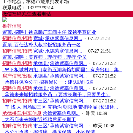
工作地点，承德市蔬菜批发市场
联系电话：
132****9514
微信扫码关注.查看电话
推荐信息
置顶
. 招聘】铁选麟‬厂车间主任 滦铭平‬赛矿业
招聘信息/招聘
宽城/
承德紫塞信息网...
· 07-27 21:51
置顶
. 百仕达朴大叔拌饭招服务员一名
招聘信息/招聘
宽城/
承德紫塞信息网...
· 07-27 21:51
置顶
. 招聘：美容师，理疗师，理疗 学员
招聘信息/招聘
承德县/
承德紫塞信息网...
· 07-27 21:52
. 🌹下板城村四组（老街五湖宾馆胡同里）有房出租，集...
房产信息/出租
承德县/
承德紫塞信息网...
· 07-27 21:52
. 承德县保险公司 招募岗位一：建队助理5名
招聘信息/招聘
承德县/
承德紫塞信息网...
· 07-27 21:52
. 承德未来城招聘服务员 （要求长期干，只要男生）
招聘信息/招聘
市三区/
承德紫塞信息网...
· 07-27 21:52
. 车 找 人 围场回三区 克勒沟 朝阳地 带捎物品 (长短途...
承德拼车/拼车信息
承德紫塞信息网...
·
昨天 10:39
. 大石庙未来城附近招聘后厨长期工
招聘信息/招聘
市三区/
承德紫塞信息网...
·
昨天 10:38
. 本公司承接：擦玻璃，楼房保洁，小区保洁，