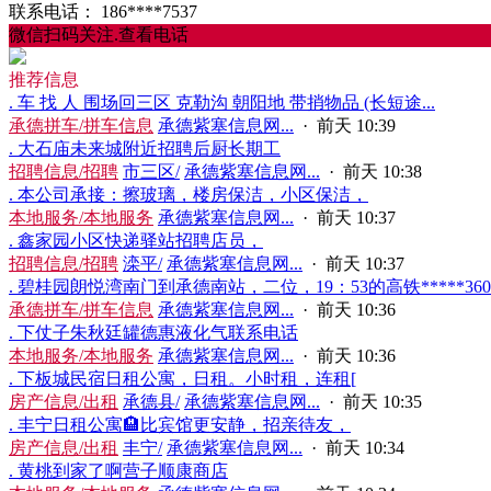
联系电话：
186****7537
微信扫码关注.查看电话
推荐信息
. 车 找 人 围场回三区 克勒沟 朝阳地 带捎物品 (长短途...
承德拼车/拼车信息
承德紫塞信息网...
·
前天 10:39
. 大石庙未来城附近招聘后厨长期工
招聘信息/招聘
市三区/
承德紫塞信息网...
·
前天 10:38
. 本公司承接：擦玻璃，楼房保洁，小区保洁，
本地服务/本地服务
承德紫塞信息网...
·
前天 10:37
. 鑫家园小区快递驿站招聘店员，
招聘信息/招聘
滦平/
承德紫塞信息网...
·
前天 10:37
. 碧桂园朗悦湾南门到承德南站，二位，19：53的高铁*****3604.
承德拼车/拼车信息
承德紫塞信息网...
·
前天 10:36
. 下仗子朱秋廷罐德惠液化气联系电话
本地服务/本地服务
承德紫塞信息网...
·
前天 10:36
. 下板城民宿‬日租公寓，日租。小时租，连租[
房产信息/出租
承德县/
承德紫塞信息网...
·
前天 10:35
. 丰宁日租公寓🏨比宾馆更安静，招亲待友，
房产信息/出租
丰宁/
承德紫塞信息网...
·
前天 10:34
. 黄桃到家了啊营子顺康商店