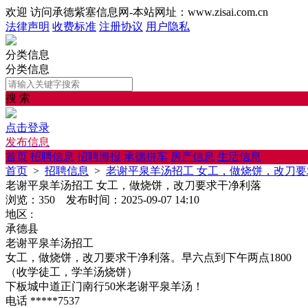
欢迎 访问承德紫塞信息网-本站网址：www.zisai.com.cn
法律声明
收费标准
注册协议
用户隐私
分类信息
分类信息
搜 索
点击登录
发布信息
首页
招聘信息
招聘海报
承德拼车
房产信息
生活信息
首页
>
招聘信息
>
老谢平泉羊汤招工 女工，做烧饼，改刀
老谢平泉羊汤招工 女工，做烧饼，改刀要求干净利落
浏览：350 发布时间：2025-09-07 14:10
地区 :
承德县
老谢平泉羊汤招工
女工，做烧饼，改刀要求干净利落。早六点到下午两点1800
（收学徒工，学羊汤烧饼）
下板城中道正门南行50米老谢平泉羊汤！
电话 *****7537