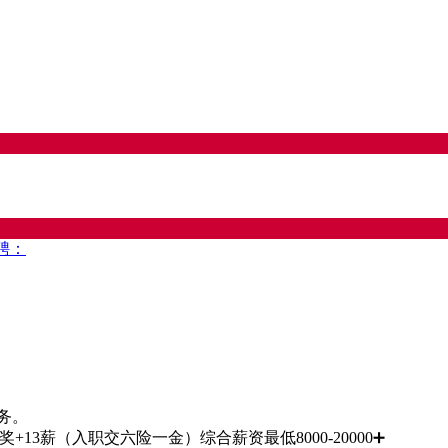
聘：
业务。
3薪（入职交六险一金）综合薪资最低8000-20000➕