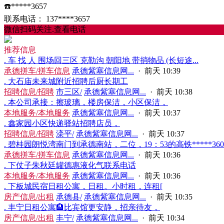
☎️*****3657
联系电话：
137****3657
微信扫码关注.查看电话
推荐信息
. 车 找 人 围场回三区 克勒沟 朝阳地 带捎物品 (长短途...
承德拼车/拼车信息
承德紫塞信息网...
·
前天 10:39
. 大石庙未来城附近招聘后厨长期工
招聘信息/招聘
市三区/
承德紫塞信息网...
·
前天 10:38
. 本公司承接：擦玻璃，楼房保洁，小区保洁，
本地服务/本地服务
承德紫塞信息网...
·
前天 10:37
. 鑫家园小区快递驿站招聘店员，
招聘信息/招聘
滦平/
承德紫塞信息网...
·
前天 10:37
. 碧桂园朗悦湾南门到承德南站，二位，19：53的高铁*****3604.
承德拼车/拼车信息
承德紫塞信息网...
·
前天 10:36
. 下仗子朱秋廷罐德惠液化气联系电话
本地服务/本地服务
承德紫塞信息网...
·
前天 10:36
. 下板城民宿‬日租公寓，日租。小时租，连租[
房产信息/出租
承德县/
承德紫塞信息网...
·
前天 10:35
. 丰宁日租公寓🏨比宾馆更安静，招亲待友，
房产信息/出租
丰宁/
承德紫塞信息网...
·
前天 10:34