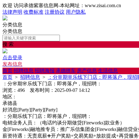
欢迎 访问承德紫塞信息网-本站网址：www.zisai.com.cn
法律声明
收费标准
注册协议
用户隐私
分类信息
分类信息
搜 索
点击登录
发布信息
首页
招聘信息
招聘海报
承德拼车
房产信息
生活信息
首页
>
招聘信息
>
：分🌸期🌸乐线下门店：即将落户，现招
：分🌸期🌸乐线下门店：即将落户，现招聘：
浏览：496 发布时间：2025-09-07 14:12
地区 :
承德县
好消息[Party][Party][Party]
：分期乐线下门店：即将落户，现招聘：
电销业务人员：（电话约谈分期做贷[Fireworks]款业务）
金[Fireworks]融地推专员：推广乐信集团金[Fireworks]融信贷
薪资待遇：无责底薪➕开户奖励+交易奖励+放款提成+再贷服务奖+1