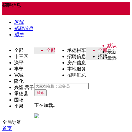
招聘信息
区域
招聘信息
排序
默认
全部
全部
承德拼车
全部
最新
市三区
招聘信息
招聘
最热
滦平
房产信息
丰宁
本地服务
宽城
招聘汇总
隆化
兴隆.营子
搜索
承德县
围场
正在加载...
平泉
全局导航
首页